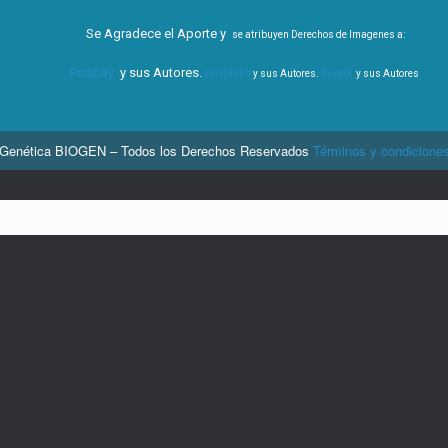
Se Agradece el Aporte y
se atribuyen Derechos de Imagenes a:
Pixabay
y sus Autores.
Unsplash
y sus Autores.
freepik
y sus Autores
 Genética BIOGEN – Todos los Derechos Reservados
Términos y condiciones